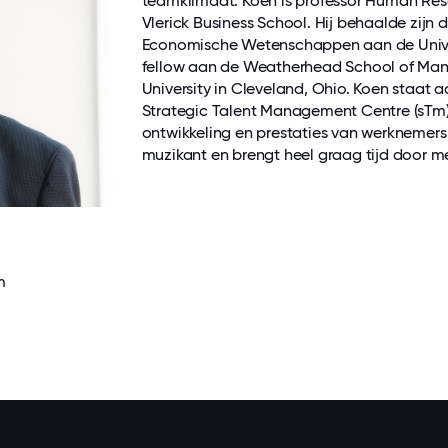
teamklimaat. Koen is professor Human Re
Vlerick Business School. Hij behaalde zijn
Economische Wetenschappen aan de Univer
fellow aan de Weatherhead School of Ma
University in Cleveland, Ohio. Koen staat a
Strategic Talent Management Centre (sTm)
ontwikkeling en prestaties van werknemers on
muzikant en brengt heel graag tijd door met
m