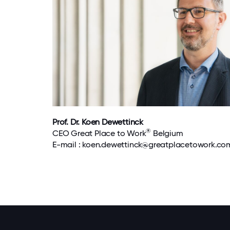
Prof. Dr. Koen Dewettinck
®
CEO Great Place to Work
Belgium
E-mail :
koen.dewettinck@greatplacetowork.co