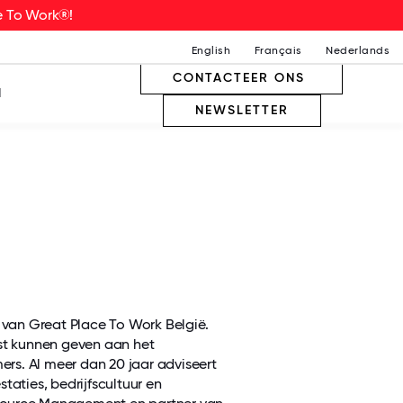
ce To Work®!
English
Français
Nederlands
CONTACTEER ONS
N
NEWSLETTER
O van Great Place To Work België.
ost kunnen geven aan het
rs. Al meer dan 20 jaar adviseert
taties, bedrijfscultuur en