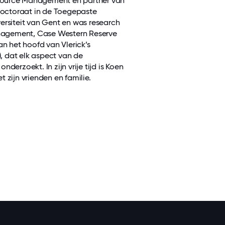
source Management en partner van
 doctoraat in de Toegepaste
siteit van Gent en was research
nagement, Case Western Reserve
an het hoofd van Vlerick’s
, dat elk aspect van de
derzoekt. In zijn vrije tijd is Koen
 zijn vrienden en familie.