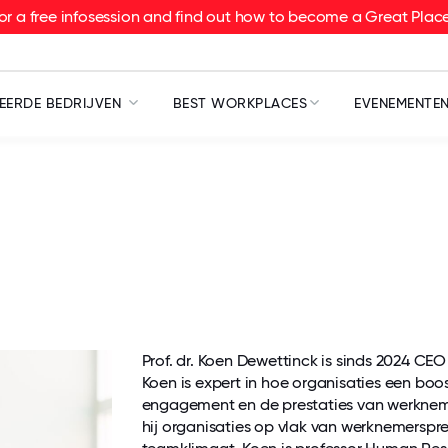
or a free infosession and find out how to become a Great Pla
EERDE BEDRIJVEN
BEST WORKPLACES
EVENEMENTE
Prof. dr. Koen Dewettinck is sinds 2024 CE
Koen is expert in hoe organisaties een bo
engagement en de prestaties van werkneme
hij organisaties op vlak van werknemerspres