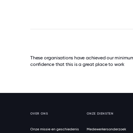
These organisations have achieved our minimum c
confidence that this is a great place to work
OVER ONS
ONZE DIENSTEN
Onze missie en geschiedenis
Medewerkersonderzoek