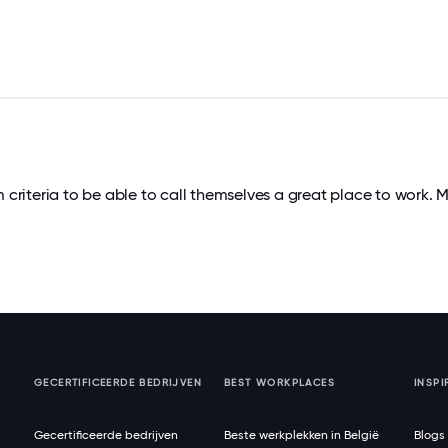
riteria to be able to call themselves a great place to work. 
GECERTIFICEERDE BEDRIJVEN
BEST WORKPLACES
INSPI
Gecertificeerde bedrijven
Beste werkplekken in België
Blogs